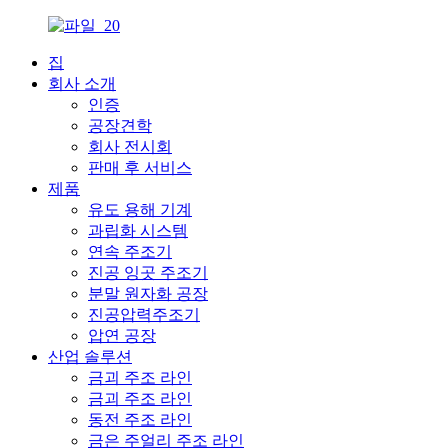
집
회사 소개
인증
공장견학
회사 전시회
판매 후 서비스
제품
유도 용해 기계
과립화 시스템
연속 주조기
진공 잉곳 주조기
분말 원자화 공장
진공압력주조기
압연 공장
산업 솔루션
금괴 주조 라인
금괴 주조 라인
동전 주조 라인
금은 주얼리 주조 라인