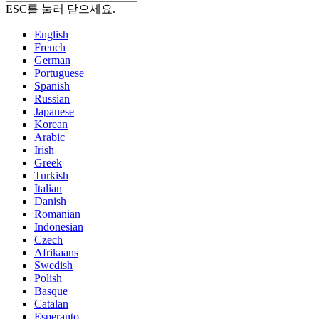
ESC를 눌러 닫으세요.
English
French
German
Portuguese
Spanish
Russian
Japanese
Korean
Arabic
Irish
Greek
Turkish
Italian
Danish
Romanian
Indonesian
Czech
Afrikaans
Swedish
Polish
Basque
Catalan
Esperanto